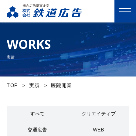
M
E
N
WORKS
U
選ばれる理由
実績
サービス一覧
TOP
実績
医院開業
実績
すべて
クリエイティブ
会社案内
交通広告
WEB