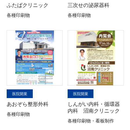
0848-20-2202
ふたばクリニック
三次せの泌尿器科
受付：平日 8:45-17:15
各種印刷物
各種印刷物
医院開業
医院開業
あおぞら整形外科
しんがい内科・循環器
内科 沼南クリニック
各種印刷物
各種印刷物・看板制作