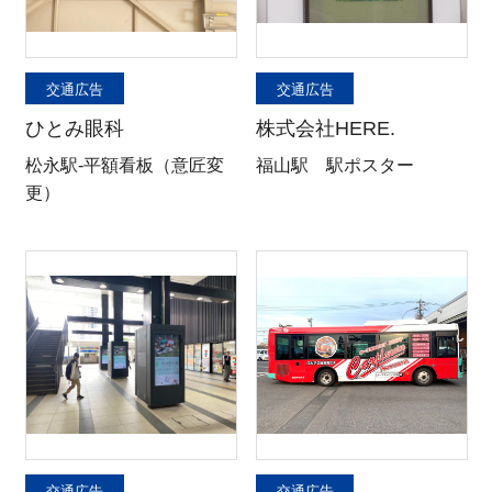
交通広告
交通広告
ひとみ眼科
株式会社HERE.
松永駅-平額看板（意匠変
福山駅 駅ポスター
更）
交通広告
交通広告