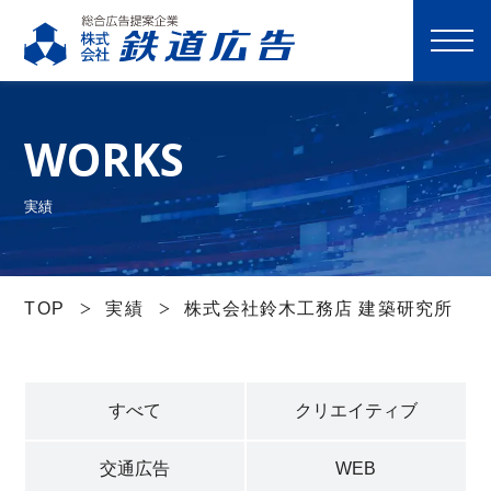
M
E
N
WORKS
U
選ばれる理由
実績
サービス一覧
TOP
実績
株式会社鈴木工務店 建築研究所
実績
すべて
クリエイティブ
会社案内
交通広告
WEB