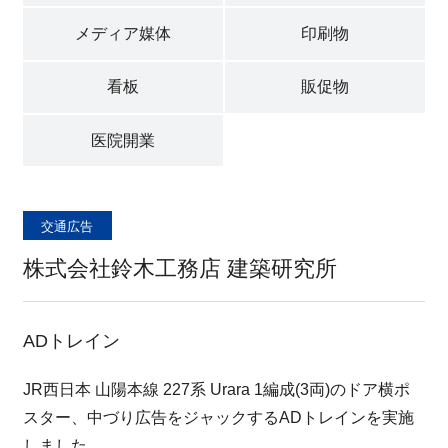
採用情報
メディア媒体
印刷物
看板
販促物
新着情報
医院開業
プライバシポリシー
交通広告
サイトマップ
株式会社鈴木工務店 建築研究所
ADトレイン
JR西日本 山陽本線 227系 Urara 1編成(3両)のドア横ポ
お問い合わせ
スター、中づり広告をジャックするADトレインを実施
しました。