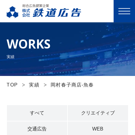
M
E
N
WORKS
U
選ばれる理由
実績
サービス一覧
TOP
実績
岡村春子商店-魚春
実績
すべて
クリエイティブ
会社案内
交通広告
WEB