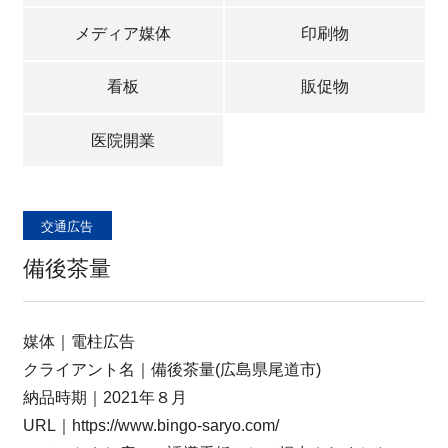
採用情報
メディア媒体
印刷物
看板
販促物
新着情報
医院開業
プライバシポリシー
交通広告
サイトマップ
備後茶量
媒体｜電柱広告
クライアント名｜備後茶量(広島県尾道市)
お問い合わせ
納品時期｜2021年８月
URL｜https://www.bingo-saryo.com/