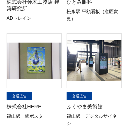
株式会社鈴木工務店 建
ひとみ眼科
築研究所
松永駅-平額看板（意匠変
ADトレイン
更）
交通広告
交通広告
株式会社HERE.
ふくやま美術館
福山駅 駅ポスター
福山駅 デジタルサイネー
ジ