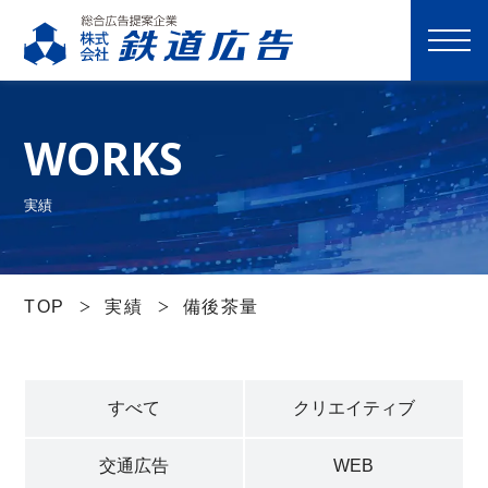
M
E
N
WORKS
U
選ばれる理由
実績
サービス一覧
TOP
実績
備後茶量
実績
すべて
クリエイティブ
会社案内
交通広告
WEB